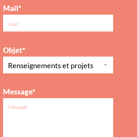
Mail*
Objet*
Message*