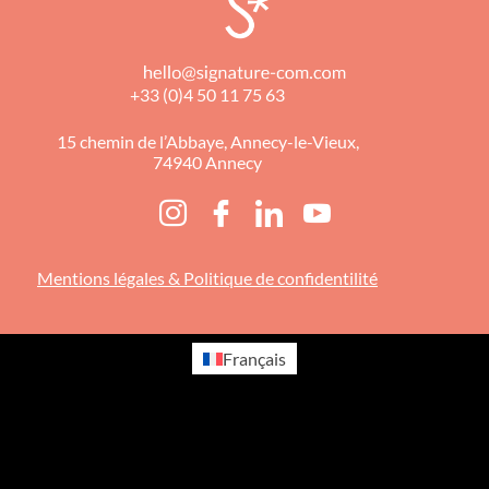
+33 (0)4 50 11 75 63
15 chemin de l’Abbaye, Annecy-le-Vieux,
74940 Annecy
Mentions légales & Politique de confidentilité
Français