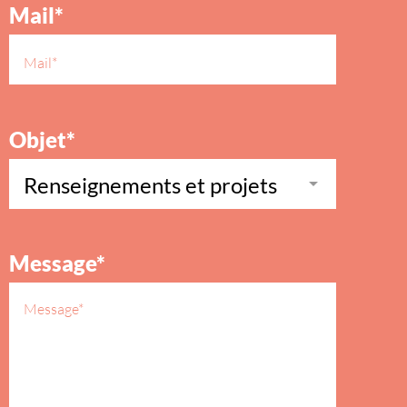
Mail*
Objet*
Message*